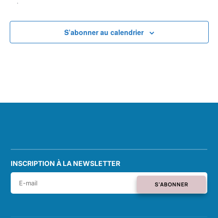
formulaire
filtr
entraînera
S’abonner au calendrier
l'actualisation
de
la
liste
des
événements
avec
les
résultats
filtrés.
INSCRIPTION À LA NEWSLETTER
S'ABONNER