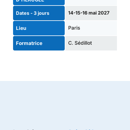
14-15-16 mai 2027
Dates - 3 jours
Paris
Lieu
C. Sédillot
Formatrice