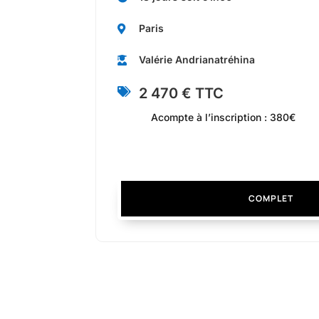
Paris

Valérie Andrianatréhina

2 470 € TTC

Acompte à l’inscription : 380€
COMPLET