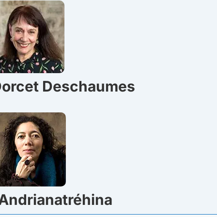
 Dorcet Deschaumes
 Andrianatréhina