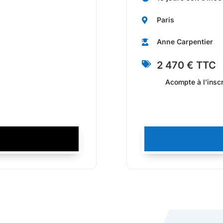
Paris

Anne Carpentier

2 470 € TTC

Acompte à l’inscr