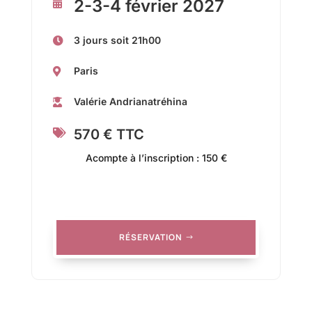
2-3-4 février 2027

3 jours soit 21h00

Paris

Valérie Andrianatréhina

570 € TTC

Acompte à l’inscription : 150 €
RÉSERVATION