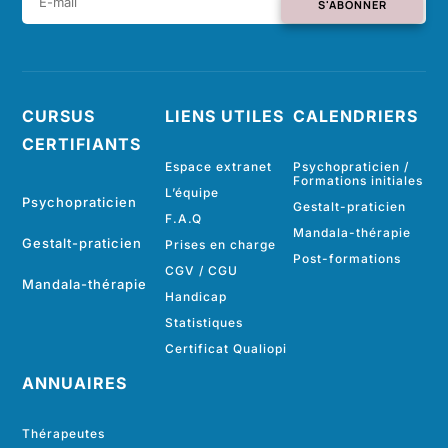
S'ABONNER
CURSUS
LIENS UTILES
CALENDRIERS
CERTIFIANTS
Espace extranet
Psychopraticien /
Formations initiales
L’équipe
Psychopraticien
Gestalt-praticien
F.A.Q
Mandala-thérapie
Gestalt-praticien
Prises en charge
Post-formations
CGV
/
CGU
Mandala-thérapie
Handicap
Statistiques
Certificat Qualiopi
ANNUAIRES
Thérapeutes