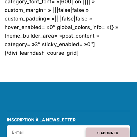
category_font_font= »|600||on||||| »
custom_margin= »||||false|false »
custom_padding= »||||false|false »
hover_enabled= »0″ global_colors_info= »{} »
theme_builder_area= »post_content »
category= »3″ sticky_enabled= »0″]
[/divi_learndash_course_grid]
INSCRIPTION À LA NEWSLETTER
S'ABONNER