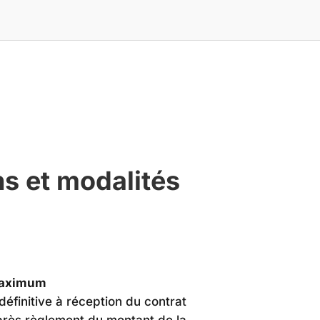
s et modalités
 maximum
 définitive à réception du contrat
près règlement du montant de la