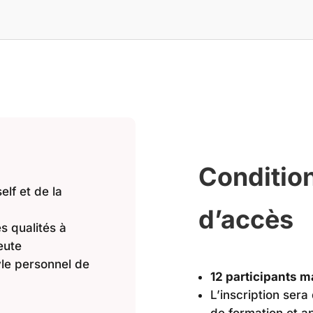
Condition
elf et de la
d’accès
s qualités à
eute
yle personnel de
12 participants
L’inscription sera
de formation et a