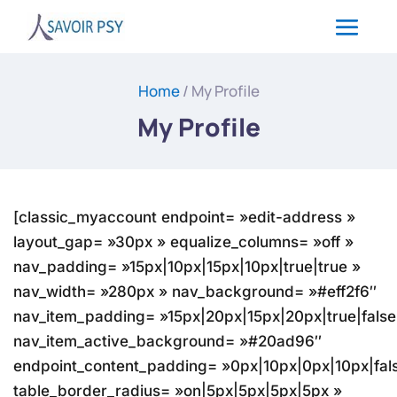
Home
/ My Profile
My Profile
[classic_myaccount endpoint= »edit-address »
layout_gap= »30px » equalize_columns= »off »
nav_padding= »15px|10px|15px|10px|true|true »
nav_width= »280px » nav_background= »#eff2f6″
nav_item_padding= »15px|20px|15px|20px|true|false
nav_item_active_background= »#20ad96″
endpoint_content_padding= »0px|10px|0px|10px|fals
table_border_radius= »on|5px|5px|5px|5px »