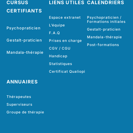
CURSUS
LIENS UTILES
CALENDRIERS
CERTIFIANTS
Espace extranet
Psychopraticien /
Formations initiales
L’équipe
Psychopraticien
Gestalt-praticien
F.A.Q
Mandala-thérapie
Gestalt-praticien
Prises en charge
Post-formations
CGV
/
CGU
Mandala-thérapie
Handicap
Statistiques
Certificat Qualiopi
ANNUAIRES
Thérapeutes
Superviseurs
Groupe de thérapie