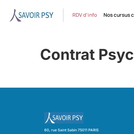
RDV d’info
Nos cursus c
Contrat Psyc
60, rue Saint Sabin 75011 PARIS