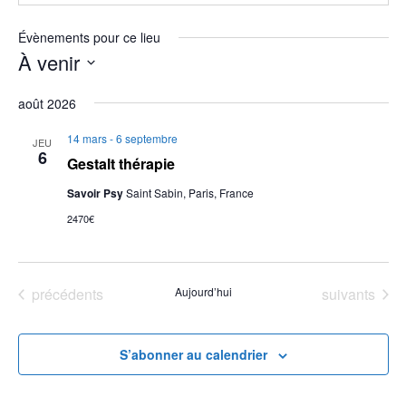
Évènements pour ce lieu
À venir
Sélectionnez
août 2026
une
date.
14 mars
-
6 septembre
JEU
6
Gestalt thérapie
Savoir Psy
Saint Sabin, Paris, France
2470€
Évènements
Évènements
précédents
Aujourd’hui
suivants
S’abonner au calendrier