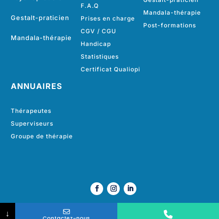
F.A.Q
Mandala-thérapie
Gestalt-praticien
Prises en charge
Post-formations
CGV
/
CGU
Mandala-thérapie
Handicap
Statistiques
Certificat Qualiopi
ANNUAIRES
Thérapeutes
Superviseurs
Groupe de thérapie
N° de téléphone
E-mail
Votre message
↓
Contactez-nous