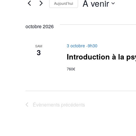
À venir
Aujourd’hui
Sélectionnez
une
octobre 2026
date.
3 octobre -9h30
SAM
3
Introduction à la p
760€
Évènements
précédents