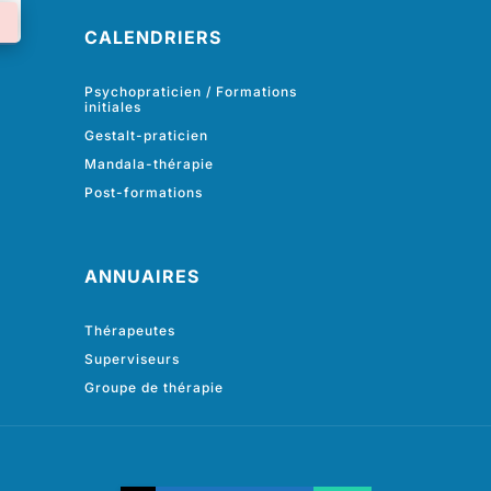
CALENDRIERS
Psychopraticien / Formations
initiales
Gestalt-praticien
Mandala-thérapie
Post-formations
ANNUAIRES
Thérapeutes
Superviseurs
Groupe de thérapie
N° de téléphone
E-mail
Votre message