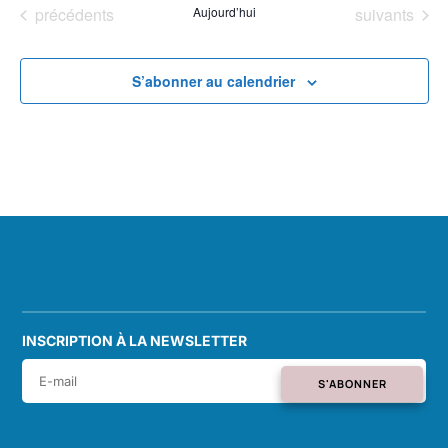
une
Évènements
Évènements
précédents
Aujourd’hui
suivants
date.
S’abonner au calendrier
INSCRIPTION À LA NEWSLETTER
S'ABONNER