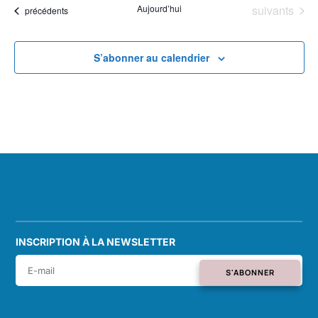
une
Évènements
Aujourd’hui
suivants
Évènements
précédents
date.
S’abonner au calendrier
INSCRIPTION À LA NEWSLETTER
S'ABONNER