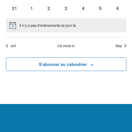
formulaire
évènements
évènements
évènements
évènements
évènements
évènements
évènem
filtr
0
0
0
0
0
0
0
31
1
2
3
4
5
6
entraînera
évènements
évènements
évènements
évènements
évènements
évènements
évènem
l'actualisation
Il n’y a pas d’évènements ce jour là.
Notice
de
la
liste
Juil
Ce mois-ci
Sep
des
événements
S’abonner au calendrier
avec
les
résultats
filtrés.